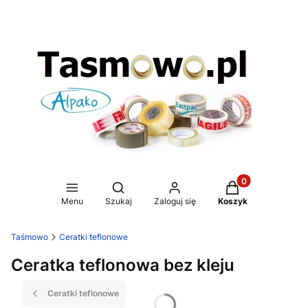
Produkty w koszy
Otwórz wyszukiwarkę
Menu
Szukaj
Zaloguj się
Koszyk
Taśmowo
Ceratki teflonowe
Ceratka teflonowa bez kleju
Ceratki teflonowe