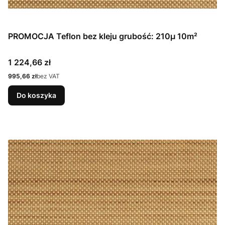
PROMOCJA Teflon bez kleju grubość: 210µ 10m²
Cena
1 224,66 zł
Cena
995,66 zł
bez VAT
Do koszyka