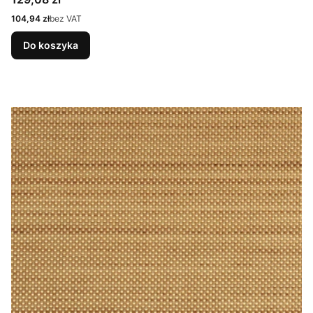
Cena
104,94 zł
bez VAT
Do koszyka