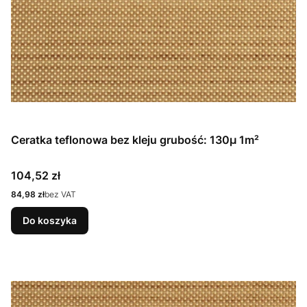
Ceratka teflonowa bez kleju grubość: 130µ 1m²
Cena
104,52 zł
Cena
84,98 zł
bez VAT
Do koszyka