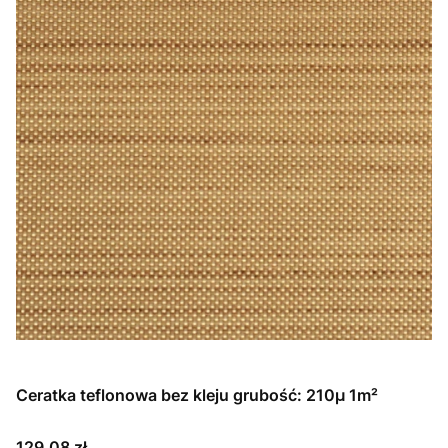
Ceratka teflonowa bez kleju grubość: 210µ 1m²
Cena
129,08 zł