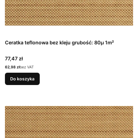
Ceratka teflonowa bez kleju grubość: 80µ 1m²
Cena
77,47 zł
Cena
62,98 zł
bez VAT
Do koszyka