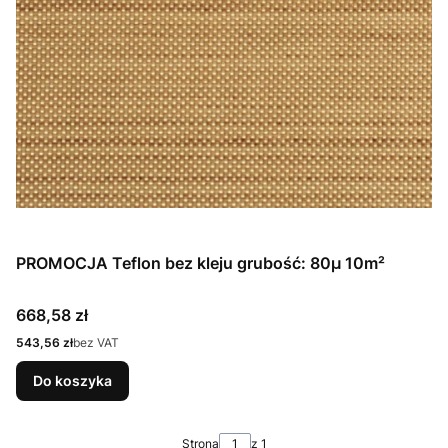
PROMOCJA Teflon bez kleju grubość: 80µ 10m²
Cena
668,58 zł
Cena
543,56 zł
bez VAT
Do koszyka
Strona
z 1