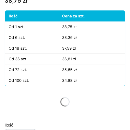
Cena
38,75 zł
Ilość
Cena za szt.
Od 1 szt.
38,75 zł
Od 6 szt.
38,36 zł
Od 18 szt.
37,59 zł
Od 36 szt.
36,81 zł
Od 72 szt.
35,65 zł
Od 100 szt.
34,88 zł
Wybierz wariant produktu:
Poszczególne warianty mogą różnić się ceną
Ilość