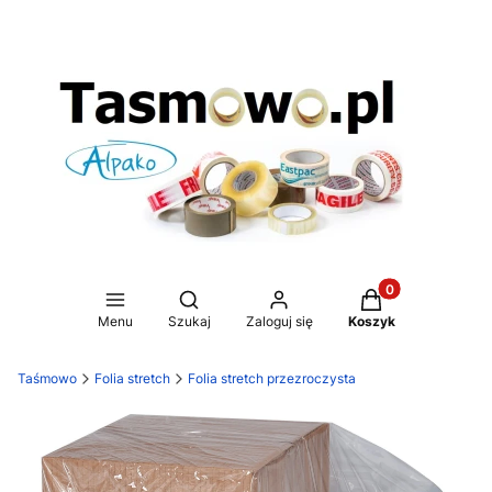
Produkty w koszy
Otwórz wyszukiwarkę
Menu
Szukaj
Zaloguj się
Koszyk
Taśmowo
Folia stretch
Folia stretch przezroczysta