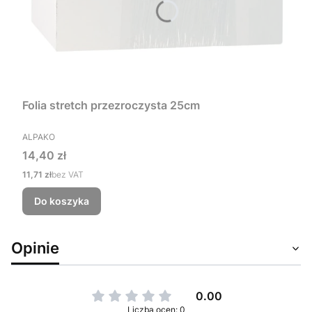
Folia stretch przezroczysta 25cm
PRODUCENT
ALPAKO
Cena
14,40 zł
Cena
11,71 zł
bez VAT
Do koszyka
Opinie
0.00
Liczba ocen: 0