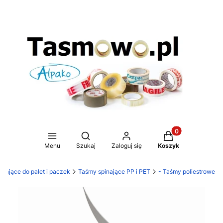
Produkty w koszy
Otwórz wyszukiwarkę
Menu
Szukaj
Zaloguj się
Koszyk
inające do palet i paczek
Taśmy spinające PP i PET
- Taśmy poliestrowe