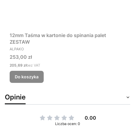
12mm Taśma w kartonie do spinania palet
ZESTAW
PRODUCENT
ALPAKO
Cena
253,00 zł
Cena
205,69 zł
bez VAT
Do koszyka
Opinie
0.00
Liczba ocen: 0