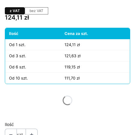
z VAT
bez VAT
Cena
124,11 zł
Ilość
Cena za szt.
Od 1 szt.
124,11 zł
Od 3 szt.
121,63 zł
Od 6 szt.
119,15 zł
Od 10 szt.
111,70 zł
Wybierz wariant produktu:
Poszczególne warianty mogą różnić się ceną
Ilość
szt.