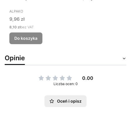
PRODUCENT
ALPAKO
Cena
9,96 zł
Cena
8,10 zł
bez VAT
Do koszyka
Opinie
0.00
Liczba ocen: 0
Oceń i opisz