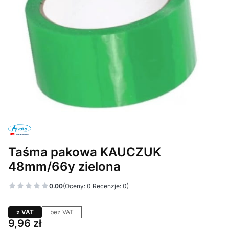
Taśma pakowa KAUCZUK
48mm/66y zielona
0.00
(Oceny: 0 Recenzje: 0)
z VAT
bez VAT
Cena
9,96 zł