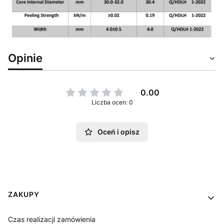
Opinie
0.00
Liczba ocen: 0
Oceń i opisz
Linki w stopce
ZAKUPY
Czas realizacji zamówienia