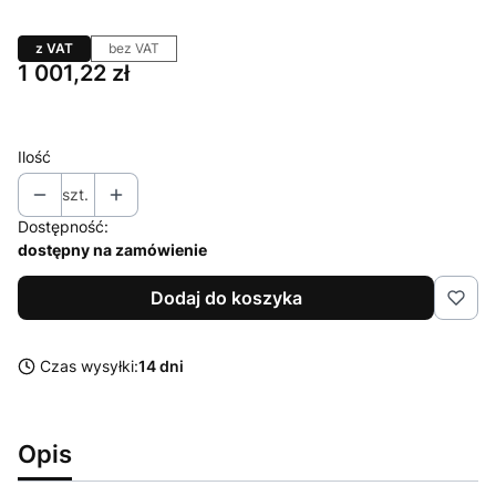
z VAT
bez VAT
Cena
1 001,22 zł
Ilość
szt.
Dostępność:
dostępny na zamówienie
Dodaj do koszyka
Czas wysyłki:
14 dni
Opis